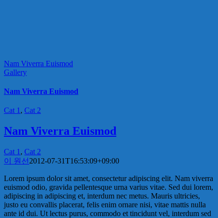
Nam Viverra Euismod
Gallery
Nam Viverra Euismod
Cat 1
,
Cat 2
Nam Viverra Euismod
Cat 1
,
Cat 2
이 원선
2012-07-31T16:53:09+09:00
Lorem ipsum dolor sit amet, consectetur adipiscing elit. Nam viverra
euismod odio, gravida pellentesque urna varius vitae. Sed dui lorem,
adipiscing in adipiscing et, interdum nec metus. Mauris ultricies,
justo eu convallis placerat, felis enim ornare nisi, vitae mattis nulla
ante id dui. Ut lectus purus, commodo et tincidunt vel, interdum sed