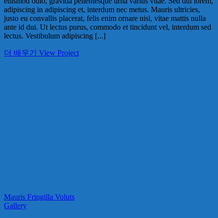
euismod odio, gravida pellentesque urna varius vitae. Sed dui lorem,
adipiscing in adipiscing et, interdum nec metus. Mauris ultricies,
justo eu convallis placerat, felis enim ornare nisi, vitae mattis nulla
ante id dui. Ut lectus purus, commodo et tincidunt vel, interdum sed
lectus. Vestibulum adipiscing [...]
더 배우기
View Project
Mauris Fringilla Voluts
Gallery