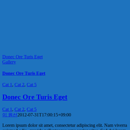
Donec Ore Turis Eget
Gallery
Donec Ore Turis Eget
Cat 1
,
Cat 2
,
Cat 5
Donec Ore Turis Eget
Cat 1
,
Cat 2
,
Cat 5
이 원선
2012-07-31T17:00:15+09:00
Lorem ipsum dolor sit amet, consectetur adipiscing elit. Nam viverra