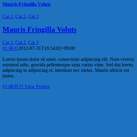
Mauris Fringilla Voluts
Cat 1
,
Cat 2
,
Cat 3
Mauris Fringilla Voluts
Cat 1
,
Cat 2
,
Cat 3
이 원선
2012-07-31T16:54:02+09:00
Lorem ipsum dolor sit amet, consectetur adipiscing elit. Nam viverra
euismod odio, gravida pellentesque urna varius vitae. Sed dui lorem,
adipiscing in adipiscing et, interdum nec metus. Mauris ultricie est
justos.
더 배우기
View Project