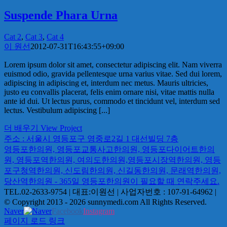
Suspende Phara Urna
Cat 2
,
Cat 3
,
Cat 4
이 원선
2012-07-31T16:43:55+09:00
Lorem ipsum dolor sit amet, consectetur adipiscing elit. Nam viverra
euismod odio, gravida pellentesque urna varius vitae. Sed dui lorem,
adipiscing in adipiscing et, interdum nec metus. Mauris ultricies,
justo eu convallis placerat, felis enim ornare nisi, vitae mattis nulla
ante id dui. Ut lectus purus, commodo et tincidunt vel, interdum sed
lectus. Vestibulum adipiscing [...]
더 배우기
View Project
주소 : 서울시 영등포구 영중로2길 1 대선빌딩 7층
영등포한의원, 영등포교통사고한의원, 영등포다이어트한의
원, 영등포역한의원, 여의도한의원,영등포시장역한의원, 영등
포구청역한의원, 신도림한의원, 신길동한의원, 문래역한의원,
당산역한의원 - 365일 영등포한의원이 필요할 때 연락주세요.
TEL.02-2633-9754 | 대표:이원선 | 사업자번호 : 107-91-64962 |
© Copyright 2013 -
2026 sunnymedi.com All Rights Reserved.
Naver
Facebook
Instagram
페이지 로드 링크