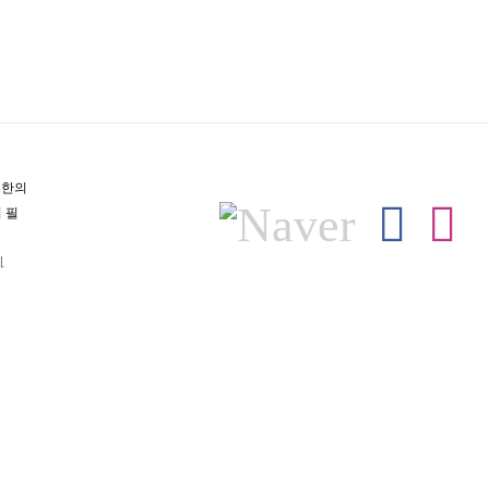
역한의
Naver
Fac
I
 필
l