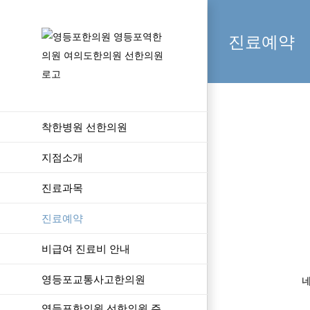
콘
텐
진료예약
츠
로
건
너
뛰
착한병원 선한의원
기
지점소개
진료과목
진료예약
비급여 진료비 안내
영등포교통사고한의원
네
영등포한의원 선한의원 주