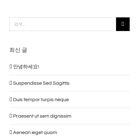
검
색:
최신 글
안녕하세요!
Suspendisse Sed Sagittis
Duis tempor turpis neque
Praesent ut sem dignissim
Aenean ieget quam