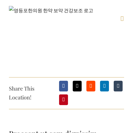
콘
텐
츠
로
건
너
View
뛰
Larger
기
Image
Share This
Location!