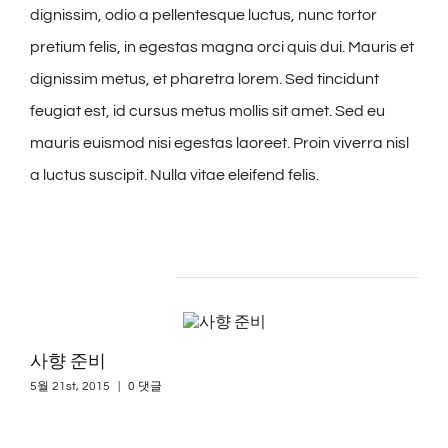
dignissim, odio a pellentesque luctus, nunc tortor
pretium felis, in egestas magna orci quis dui. Mauris et
dignissim metus, et pharetra lorem. Sed tincidunt
feugiat est, id cursus metus mollis sit amet. Sed eu
mauris euismod nisi egestas laoreet. Proin viverra nisl
a luctus suscipit. Nulla vitae eleifend felis.
관련 프로젝트들
Sus
사향 준비
4월 5
5월 21st, 2015
|
0 댓글